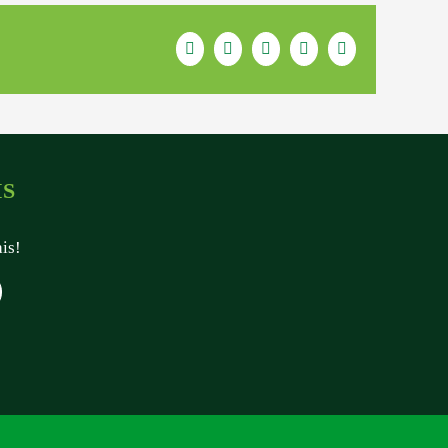
Facebook
Twitter
LinkedIn
WhatsApp
E-
mail
IS
ais!