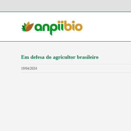
Ir
para
o
conteúdo
Em defesa do agricultor brasileiro
19/04/2024