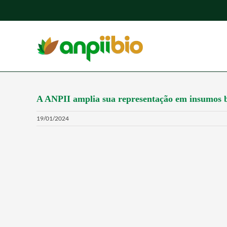
Ir
para
o
conteúdo
A ANPII amplia sua representação em insumos b
19/01/2024