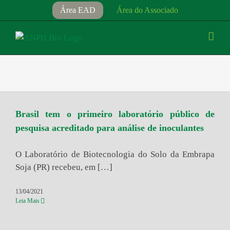
Ir
Área EAD
Área do Associado
para
o
conteúdo
Brasil tem o primeiro laboratório público de
pesquisa acreditado para análise de inoculantes
O Laboratório de Biotecnologia do Solo da Embrapa
Soja (PR) recebeu, em […]
13/04/2021
Leia Mais