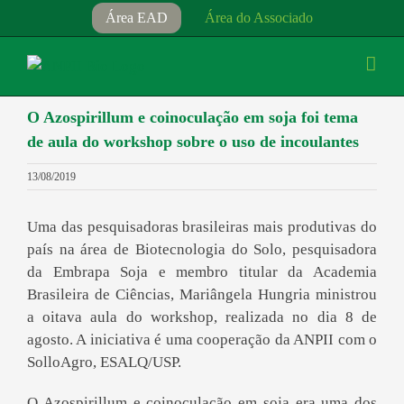
Ir
Área EAD
Área do Associado
para
o
conteúdo
O Azospirillum e coinoculação em soja foi tema
de aula do workshop sobre o uso de incoulantes
13/08/2019
Uma das pesquisadoras brasileiras mais produtivas do
país na área de Biotecnologia do Solo, pesquisadora
da Embrapa Soja e membro titular da Academia
Brasileira de Ciências, Mariângela Hungria ministrou
a oitava aula do workshop, realizada no dia 8 de
agosto. A iniciativa é uma cooperação da ANPII com o
SolloAgro, ESALQ/USP.
O Azospirillum e coinoculação em soja era uma dos