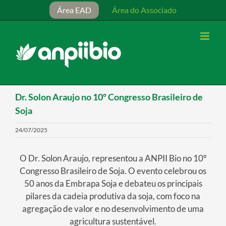
Ir
Área EAD
Área do Associado
para
o
conteúdo
Dr. Solon Araujo no 10º Congresso Brasileiro de
Soja
24/07/2025
O Dr. Solon Araujo, representou a ANPII Bio no 10º
Congresso Brasileiro de Soja. O evento celebrou os
50 anos da Embrapa Soja e debateu os principais
pilares da cadeia produtiva da soja, com foco na
agregação de valor e no desenvolvimento de uma
agricultura sustentável.