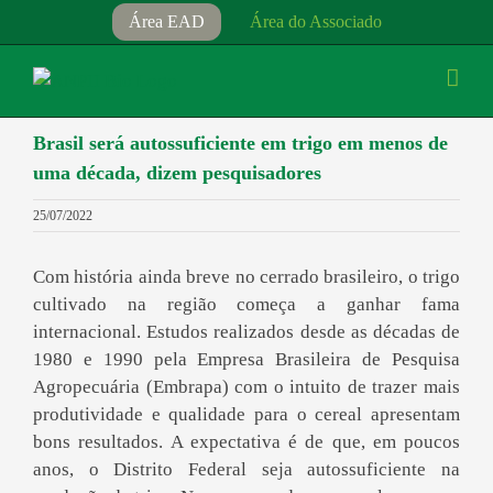
Ir
Área EAD
Área do Associado
para
o
conteúdo
Brasil será autossuficiente em trigo em menos de
uma década, dizem pesquisadores
25/07/2022
Com história ainda breve no cerrado brasileiro, o trigo
cultivado na região começa a ganhar fama
internacional. Estudos realizados desde as décadas de
1980 e 1990 pela Empresa Brasileira de Pesquisa
Agropecuária (Embrapa) com o intuito de trazer mais
produtividade e qualidade para o cereal apresentam
bons resultados. A expectativa é de que, em poucos
anos, o Distrito Federal seja autossuficiente na