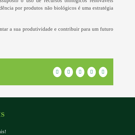
ssuposto o uso de recursos biológicos renováveis
dência por produtos não biológicos é uma estratégia
ar a sua produtividade e contribuir para um futuro
Facebook
Twitter
LinkedIn
WhatsApp
E-
mail
IS
ais!