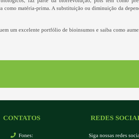
iológicos, faz parte da biorrevolução, pois tem como pre
ira como matéria-prima. A substituição ou diminuição da depen
em um excelente portfólio de bioinsumos e saiba como aument
CONTATOS
REDES SOCIA
Fones:
Siga nossas redes soci