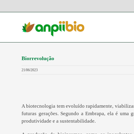
Ir
para
o
conteúdo
Biorrevolução
21/06/2023
A biotecnologia tem evoluído rapidamente, viabilizan
futuras gerações. Segundo a Embrapa, ela é uma g
produtividade e a sustentabilidade.