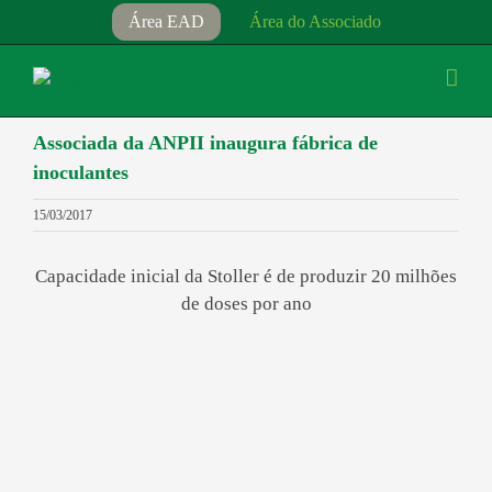
Ir
Área EAD
Área do Associado
para
o
conteúdo
Associada da ANPII inaugura fábrica de
inoculantes
15/03/2017
Capacidade inicial da Stoller é de produzir 20 milhões
de doses por ano