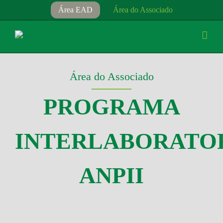
Ir
Área EAD
Área do Associado
para
o
conteúdo
Área do Associado
PROGRAMA
INTERLABORATO
ANPII