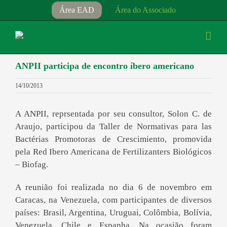
Ir
Área EAD
Área do Associado
para
o
conteúdo
ANPII participa de encontro íbero americano
14/10/2013
A ANPII, reprsentada por seu consultor, Solon C. de
Araujo, participou da Taller de Normativas para las
Bactérias Promotoras de Crescimiento, promovida
pela Red Ibero Americana de Fertilizanters Biológicos
– Biofag.
A reunião foi realizada no dia 6 de novembro em
Caracas, na Venezuela, com participantes de diversos
países: Brasil, Argentina, Uruguai, Colômbia, Bolívia,
Venezuela, Chile e Espanha. Na ocasião foram