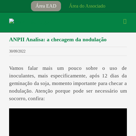
Ir
Área EAD
Área do Associado
para
o
conteúdo
ANPII Analisa: a checagem da nodulação
30/09/2022
Vamos falar mais um pouco sobre o uso de
inoculantes, mais especificamente, após 12 dias da
geminação da soja, momento importante para checar a
nodulação. Atenção porque pode ser necessário um
socorro, confira: