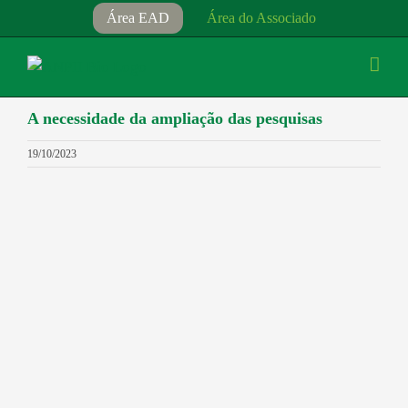
Ir
Área EAD
Área do Associado
para
o
conteúdo
A necessidade da ampliação das pesquisas
19/10/2023